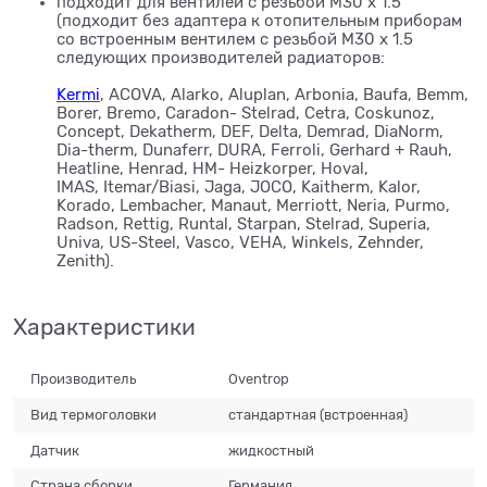
подходит для вентилей с резьбой M30 x 1.5
(подходит без адаптера к отопительным приборам
со встроенным вентилем с резьбой M30 x 1.5
следующих производителей радиаторов:
Kermi
, ACOVA, Alarko, Aluplan, Arbonia, Baufa, Bemm,
Borer, Bremo, Caradon- Stelrad, Cetra, Coskunoz,
Concept, Dekatherm, DEF, Delta, Demrad, DiaNorm,
Dia-therm, Dunaferr, DURA, Ferroli, Gerhard + Rauh,
Heatline, Henrad, HM- Heizkorper, Hoval,
IMAS, Itemar/Biasi, Jaga, JOCO, Kaitherm, Kalor,
Korado, Lembacher, Manaut, Merriott, Neria, Purmo,
Radson, Rettig, Runtal, Starpan, Stelrad, Superia,
Univa, US-Steel, Vasco, VEHA, Winkels, Zehnder,
Zenith).
Характеристики
Производитель
Oventrop
Вид термоголовки
стандартная (встроенная)
Датчик
жидкостный
Страна сборки
Германия