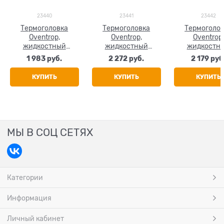
23440
23441
23442
Термоголовка
Термоголовка
Термоголо
Oventrop,
Oventrop,
Oventrop,
жидкостный
жидкостный
жидкостн
датчик, цвет белый
датчик, цвет
датчик, цвет 
1 983
 руб.
2 272
 руб.
2 179
 руб
прозрачный
КУПИТЬ
КУПИТЬ
КУПИТЬ
МЫ В СОЦ СЕТЯХ
Категории
Информация
Личный кабинет