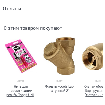
Отзывы
С этим товаром покупают
25065
15239
15211
Нить для
Фильтр косой Itap
Клапан обра
герметизации
латунный 2"
Itap пружин
резьбы Tangit UNI-
(металличе
LOCK 20м
седло) 2"