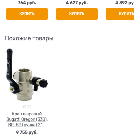
764
 руб.
4 627
 руб.
4 392
 руб
КУПИТЬ
КУПИТЬ
КУПИТЬ
Похожие товары
20703
Кран шаровый
Bugatti Oregon (330),
ВР-ВР (ручка) 2", с
заглушкой 1/4",
9 755
 руб.
дренажным