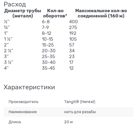
Расход
Диаметр трубы
Кол-во
Максимальное кол-во
(металл)
оборотов*
соединений (160 м)
½’’
6-8
400
¾’’
7-9
275
1’’
8-12
192
1 ½’’
10-15
105
2’’
15-25
57
2 ½’’
20-30
34
3’’
25-35
23
3 ½’’
30-40
17
4’’
35-45
12
Характеристики
Производитель
Tangit® (Henkel)
Наименование
нить для резьбы
Длина .
20 м