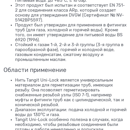
Питьевая вода: до +85
С, ≤ 16 бар.
Этот продукт был испытан и соответствует EN 751-
2 для соединения класса ARp, который создает
основу для утверждения DVGW (Сертификат № NV-
5142BP5597).
Продукт был утвержден для применения в фитингах
труб (для газа, холодной и горячей воды). Кроме
того, он имеет утверждение для питьевой воды BS
6920 (1996).
Стойкий к газам 1-й, 2-й и 3-й группы (3-я группа в
парообразной фазе), горячей и холодной воде,
газовым конденсатам, сжатому воздуху и
промышленным маслам.
Области применение
Нить Tangit Uni-Lock является универсальным
материалом для герметизации труб, имеющих
резьбу. Она позволяет герметизировать
снабженные резьбой узлы (ISO 7-1), например
муфты и фитинги труб как с цилиндрической, так и
конической резьбой.
Диапазон эксплуатации: подача холодной и горячей
o
воды до 130
С и газа.
Tangit Uni-Lock особенно полезна в случаях, когда
необходимо, чтобы резьбовые соединения были
готовы к работе немедленно и допускали