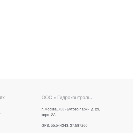
ях
ООО « Гидроконтроль
»
г. Москва, ЖК «Бутово парк», д. 23,
е
корп. 2А.
GPS: 55.544343, 37.587260