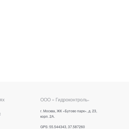
ях
ООО « Гидроконтроль
»
г. Москва, ЖК «Бутово парк», д. 23,
е
корп. 2А.
GPS: 55.544343, 37.587260