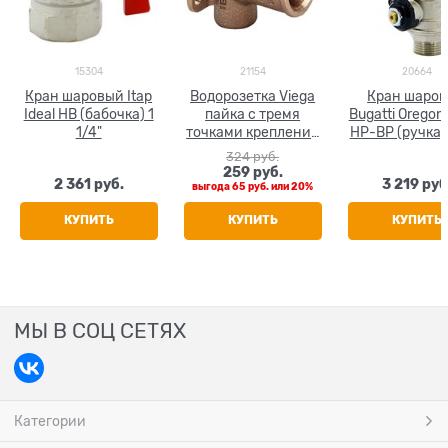
15304
21154
20664
Кран шаровый Itap
Водорозетка Viega
Кран шаро
Ideal НВ (бабочка) 1
пайка с тремя
Bugatti Oregon 
1/4"
точками крепления
НР-ВР (ручка) 
15 х 1/2"
324
 руб.
259
 руб.
2 361
 руб.
3 219
 руб
выгода
65 руб.
или
20%
КУПИТЬ
КУПИТЬ
КУПИТЬ
МЫ В СОЦ СЕТЯХ
Категории