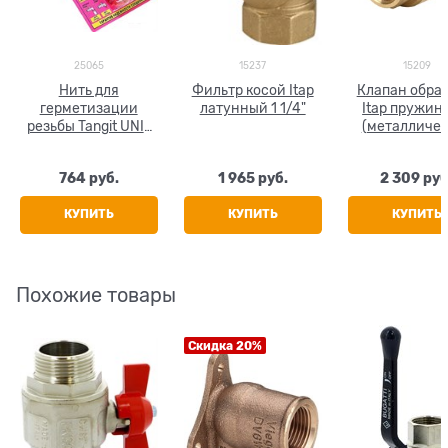
25065
15237
15209
Нить для
Фильтр косой Itap
Клапан обра
герметизации
латунный 1 1/4"
Itap пружин
резьбы Tangit UNI-
(металличе
LOCK 20м
седло) 1 1/
764
 руб.
1 965
 руб.
2 309
 руб
КУПИТЬ
КУПИТЬ
КУПИТЬ
Похожие товары
Скидка 20%