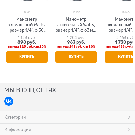
15134
15135
15136
Манометр
Манометр
Маномет
аксиальный Watts,
аксиальный Watts,
аксиальный W
размер 1/4", ф 50
размер 1/4", ф 63 мм,
размер 1/4", 
мм, 0-6 бар
0-6 бар
мм, 0-6 б
1 123
 руб.
1 204
 руб.
2 163
 руб.
898
 руб.
963
 руб.
1 730
 руб
выгода
225 руб.
или
20%
выгода
241 руб.
или
20%
выгода
433 руб.
и
КУПИТЬ
КУПИТЬ
КУПИТЬ
МЫ В СОЦ СЕТЯХ
Категории
Информация