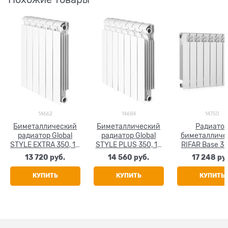
14662
14684
14750
Биметаллический
Биметаллический
Радиато
радиатор Global
радиатор Global
биметалличе
STYLE EXTRA 350, 14
STYLE PLUS 350, 14
RIFAR Base 35
секций
секций
секций
13 720
 руб.
14 560
 руб.
17 248
 ру
КУПИТЬ
КУПИТЬ
КУПИТЬ