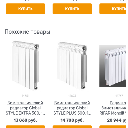
КУПИТЬ
КУПИТЬ
КУПИТЬ
Похожие товары
14651
14673
14767
Биметаллический
Биметаллический
Радиато
радиатор Global
радиатор Global
биметалличе
STYLE EXTRA 500, 14
STYLE PLUS 500, 14
RIFAR Monolit 5
секций
секций
секций
13 860
 руб.
14 700
 руб.
20 944
 ру