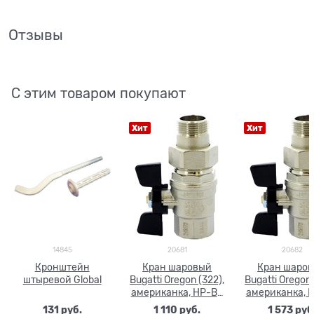
Отзывы
С этим товаром покупают
Хит
Хит
14845
20681
20682
Кронштейн
Кран шаровый
Кран шаро
штыревой Global
Bugatti Oregon (322),
Bugatti Oregon 
американка, НР-ВР
американка, 
(бабочка) 1/2"
(бабочка) 3
131
 руб.
1 110
 руб.
1 573
 руб