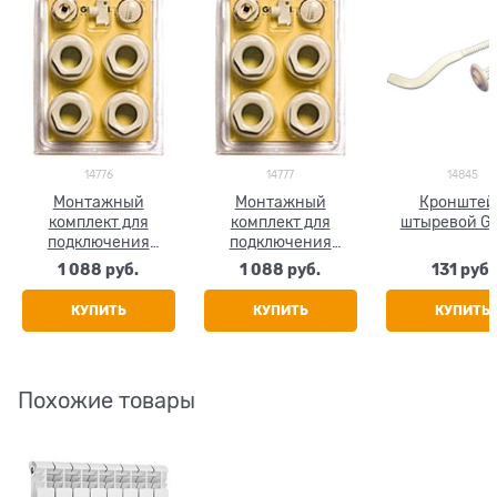
14776
14777
14845
Монтажный
Монтажный
Кронштей
комплект для
комплект для
штыревой Gl
подключения
подключения
радиатора Global,
радиатора Global,
1 088
 руб.
1 088
 руб.
131
 руб.
размер 1/2"
размер 3/4"
КУПИТЬ
КУПИТЬ
КУПИТЬ
Похожие товары