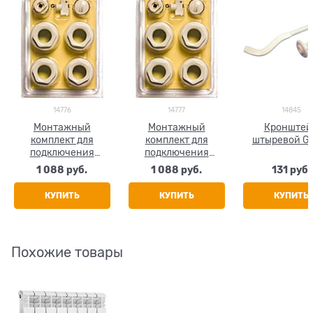
14776
14777
14845
Монтажный
Монтажный
Кронштей
комплект для
комплект для
штыревой Gl
подключения
подключения
радиатора Global,
радиатора Global,
1 088
 руб.
1 088
 руб.
131
 руб.
размер 1/2"
размер 3/4"
КУПИТЬ
КУПИТЬ
КУПИТЬ
Похожие товары