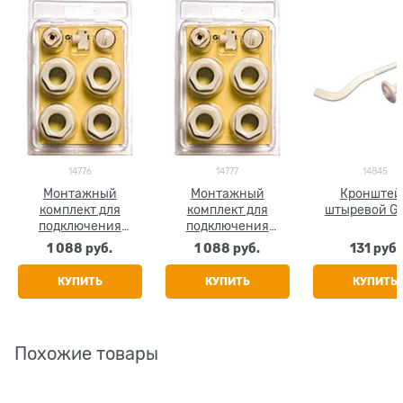
14776
14777
14845
Монтажный
Монтажный
Кронштей
комплект для
комплект для
штыревой Gl
подключения
подключения
радиатора Global,
радиатора Global,
1 088
 руб.
1 088
 руб.
131
 руб.
размер 1/2"
размер 3/4"
КУПИТЬ
КУПИТЬ
КУПИТЬ
Похожие товары