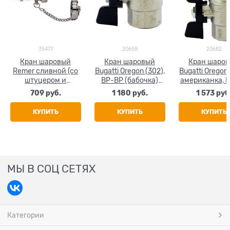
35477
20658
20682
Кран шаровый
Кран шаровый
Кран шаро
Remer сливной (со
Bugatti Oregon (302),
Bugatti Oregon 
штуцером и
ВР-ВР (бабочка)
американка, 
заглушкой)
3/4"
(бабочка) 3
709
 руб.
1 180
 руб.
1 573
 руб
никелированный
1/2"
КУПИТЬ
КУПИТЬ
КУПИТЬ
МЫ В СОЦ СЕТЯХ
Категории