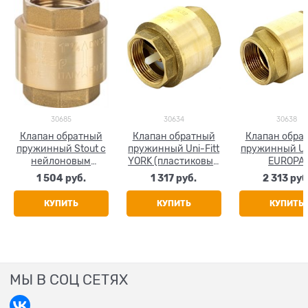
30685
30634
30638
Клапан обратный
Клапан обратный
Клапан обра
пружинный Stout с
пружинный Uni-Fitt
пружинный Uni
нейлоновым
YORK (пластиковый
EUROPA
седлом 1 1/4"
затвор) 1 1/4"
(металличе
1 504
 руб.
1 317
 руб.
2 313
 руб
затвор) 1 1
КУПИТЬ
КУПИТЬ
КУПИТЬ
МЫ В СОЦ СЕТЯХ