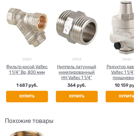
25853
33934
24560
Фильтр косой Valtec
Ниппель латунный
Редуктор дав
1 1/4" Вр, 800 мкм
никелированный
Valtec 1 1/4"
НН Valtec 1 1/4"
поршневой,
отверстием 
1 687
 руб.
364
 руб.
10 159
 ру
аксиальн
маномет
КУПИТЬ
КУПИТЬ
КУПИТЬ
Похожие товары