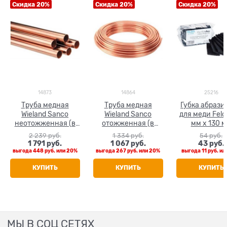
Скидка 20%
Скидка 20%
Скидка 20%
14873
14864
25216
Труба медная
Труба медная
Губка абрази
Wieland Sanco
Wieland Sanco
для меди Feld
неотожженная (в
отожженная (в
мм х 130 
штанге 5 м) 28 x 1.0
бухтах) 18 x 1.0
2 239
 руб.
1 334
 руб.
54
 руб.
1 791
 руб.
1 067
 руб.
43
 руб.
выгода
448 руб.
или
20%
выгода
267 руб.
или
20%
выгода
11 руб.
ил
КУПИТЬ
КУПИТЬ
КУПИТЬ
МЫ В СОЦ СЕТЯХ