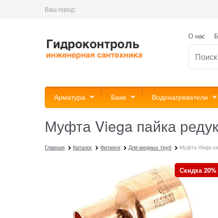
Ваш город:
О нас
Б
Арматура
Баки
Водонагреватели
Муфта Viega пайка редук
Главная
Каталог
Фитинги
Для медных труб
Муфта Viega па
Скидка 20%