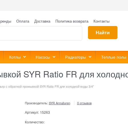
ренды
Оплата
Доставка
Политика возврата
Контакты
Найти
Котлы
Насосы
Радиаторы
Теплые полы
вкой SYR Ratio FR для холодно
ьтр с обратной промывкой SYR Ratio FR для холодной воды 3/4"
Производитель:
SYR Armaturen
0 отзывов
Артикул:
15263
Количество: