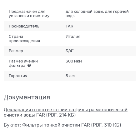
Предназначен для
для холодной воды, для горячей
установки в систему
воды
Производитель
FAR
Страна
Италия
происхождения
Размер
3/4"
Размер ячейки
300 мкм
фильтра
Гарантия
5 лет
Документация
Декларация о соответствии на фильтра механической
очистки воды FAR (PDF, 214 КБ)
Буклет: Фильтры тонкой очистки FAR (PDF, 310 КБ)