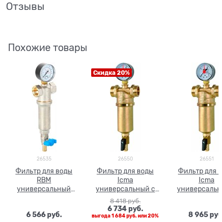
Отзывы
Похожие товары
Скидка 20%
26535
26550
26551
Фильтр для воды
Фильтр для воды
Фильтр для 
RBM
Icma
Icma
универсальный
универсальный с
универсальн
3/4" с манометром
манометром 1/2"
манометром 
8 418
 руб.
ВР-3/4" НР
ВР-1" НР
6 734
 руб.
6 566
 руб.
8 965
 руб
выгода
1 684 руб.
или
20%