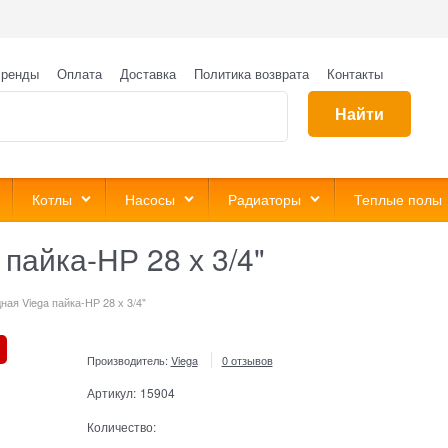
ренды
Оплата
Доставка
Политика возврата
Контакты
Найти
Котлы
Насосы
Радиаторы
Теплые полы
пайка-НР 28 х 3/4"
ая Viega пайка-НР 28 х 3/4"
Производитель:
Viega
0 отзывов
Артикул:
15904
Количество: