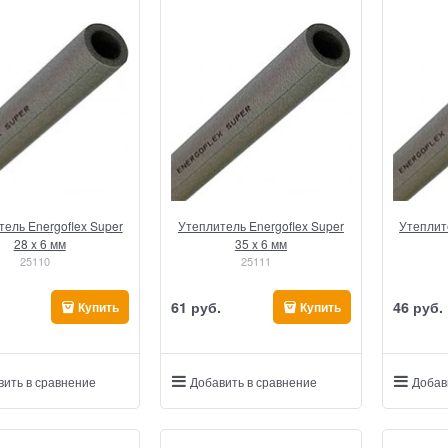
ель Energoflex Super
Утеплитель Energoflex Super
Утеплит
28 x 6 мм
35 x 6 мм
25110
25111
61
 руб.
46
 руб.
Купить
Купить
вить в сравнение
Добавить в сравнение
Добав