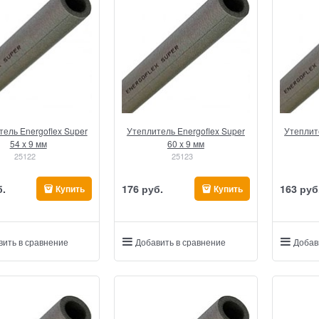
ель Energoflex Super
Утеплитель Energoflex Super
Утеплит
54 x 9 мм
60 x 9 мм
25122
25123
б.
176
 руб.
163
 руб
Купить
Купить
вить в сравнение
Добавить в сравнение
Добав