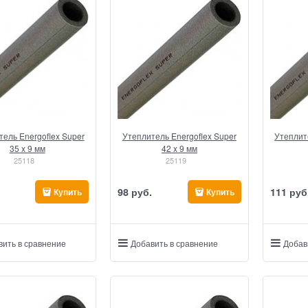
ель Energoflex Super
Утеплитель Energoflex Super
Утеплит
35 x 9 мм
42 x 9 мм
25118
25119
98
 руб.
111
 руб
Купить
Купить
вить в сравнение
Добавить в сравнение
Добав