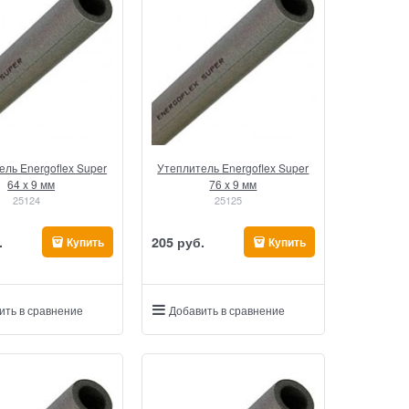
ель Energoflex Super
Утеплитель Energoflex Super
64 x 9 мм
76 x 9 мм
25124
25125
.
205
 руб.
Купить
Купить
ить в сравнение
Добавить в сравнение