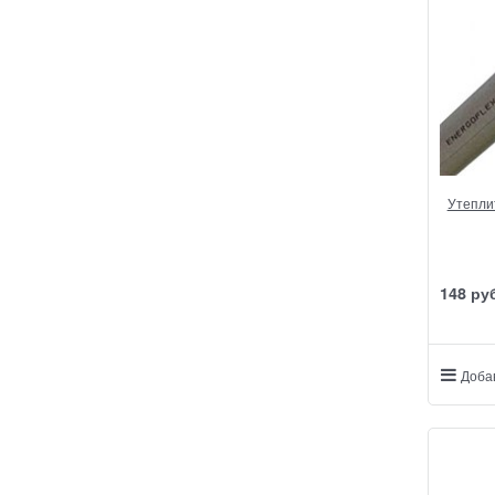
Утеплит
148
 ру
Доба