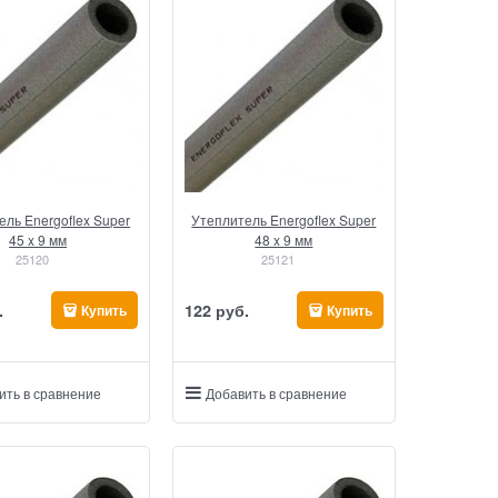
ель Energoflex Super
Утеплитель Energoflex Super
45 x 9 мм
48 x 9 мм
25120
25121
.
122
 руб.
Купить
Купить
ить в сравнение
Добавить в сравнение