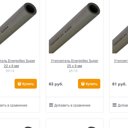
ель Energoflex Super
Утеплитель Energoflex Super
Утеплит
22 x 9 мм
25 x 9 мм
25114
25115
63
 руб.
61
 руб.
Купить
Купить
вить в сравнение
Добавить в сравнение
Добав