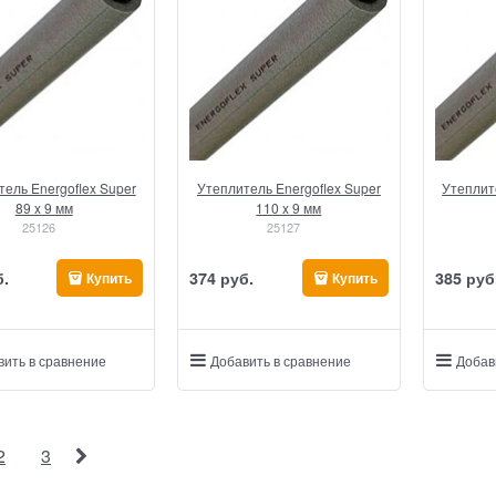
ель Energoflex Super
Утеплитель Energoflex Super
Утеплит
89 x 9 мм
110 x 9 мм
25126
25127
б.
374
 руб.
385
 руб
Купить
Купить
вить в сравнение
Добавить в сравнение
Добав
2
3