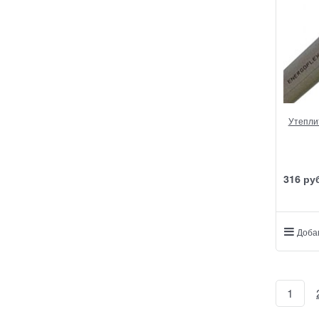
Утеплит
316
 ру
Доба
1