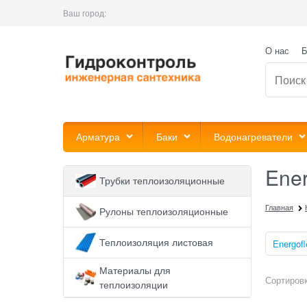
Ваш город:
О нас
Б
Арматура
Баки
Водонагреватели
Ener
Трубки теплоизоляционные
Главная
Рулоны теплоизоляционные
Теплоизоляция листовая
Energofl
Материалы для
Сортировк
теплоизоляции