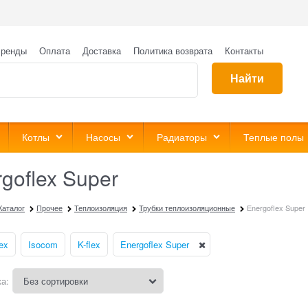
ренды
Оплата
Доставка
Политика возврата
Контакты
Найти
Котлы
Насосы
Радиаторы
Теплые полы
goflex Super
Каталог
Прочее
Теплоизоляция
Трубки теплоизоляционные
Energoflex Super
ex
Isocom
K-flex
Energoflex Super
а: