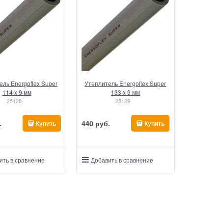
ель Energoflex Super
Утеплитель Energoflex Super
114 x 9 мм
133 x 9 мм
25128
25129
.
440
 руб.
Купить
Купить
ить в сравнение
Добавить в сравнение