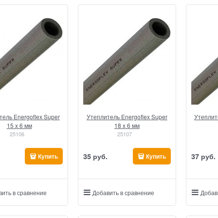
ель Energoflex Super
Утеплитель Energoflex Super
Утеплит
15 x 6 мм
18 x 6 мм
25106
25107
35
 руб.
37
 руб.
Купить
Купить
вить в сравнение
Добавить в сравнение
Добав