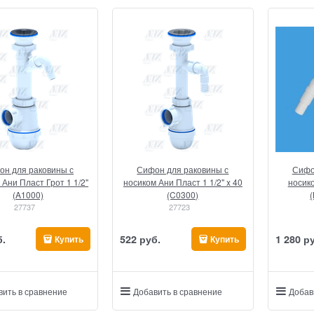
он для раковины с
Сифон для раковины с
Сифо
 Ани Пласт Грот 1 1/2"
носиком Ани Пласт 1 1/2" x 40
носико
(A1000)
(C0300)
27737
27723
б.
522
 руб.
1 280
 р
Купить
Купить
вить в сравнение
Добавить в сравнение
Добав