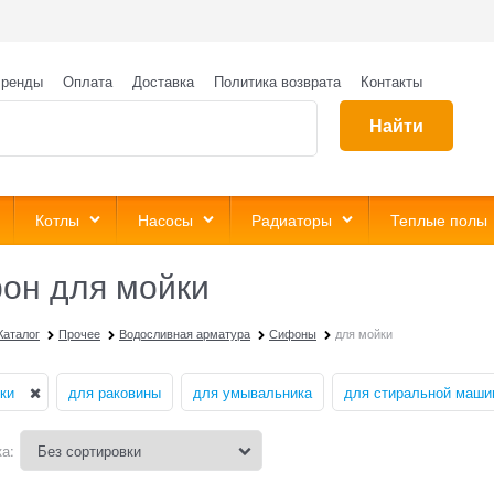
ренды
Оплата
Доставка
Политика возврата
Контакты
Найти
Котлы
Насосы
Радиаторы
Теплые полы
он для мойки
Каталог
Прочее
Водосливная арматура
Сифоны
для мойки
ки
для раковины
для умывальника
для стиральной маши
а: