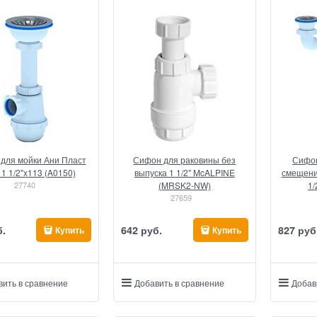
для мойки Ани Пласт
Сифон для раковины без
Сифон
 1 1/2"x113 (A0150)
выпуска 1 1/2" McALPINE
смещени
27740
(MRSK2-NW)
1/
27659
б.
642
 руб.
827
 руб
Купить
Купить
вить в сравнение
Добавить в сравнение
Добав