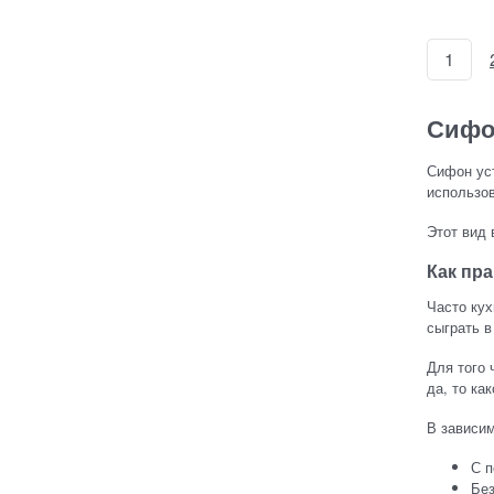
1
Сифо
Сифон уст
использов
Этот вид 
Как пр
Часто кух
сыграть в
Для того 
да, то ка
В зависим
С 
Без