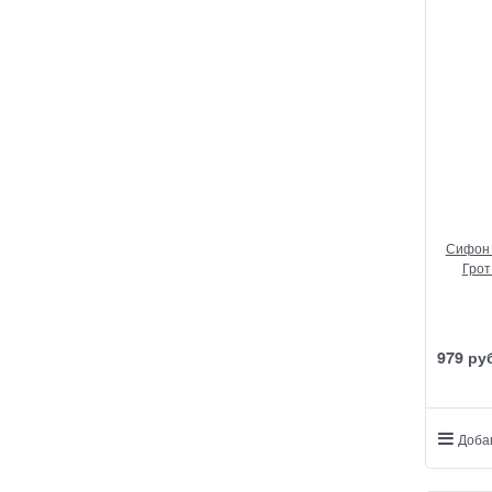
Сифон 
Грот
979
 ру
Доба