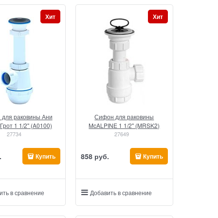
Хит
Хит
 для раковины Ани
Сифон для раковины
Грот 1 1/2" (A0100)
McALPINE 1 1/2" (MRSK2)
27734
27649
.
858
 руб.
Купить
Купить
ить в сравнение
Добавить в сравнение