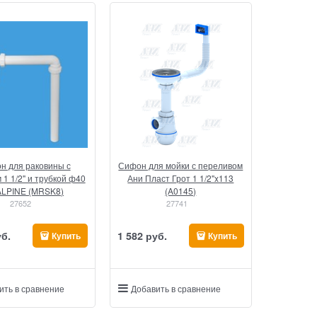
н для раковины с
Сифон для мойки с переливом
 1 1/2" и трубкой ф40
Ани Пласт Грот 1 1/2"x113
LPINE (MRSK8)
(A0145)
27652
27741
уб.
1 582
 руб.
Купить
Купить
ить в сравнение
Добавить в сравнение