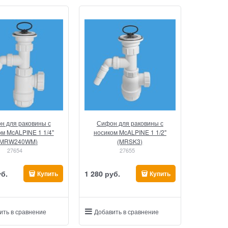
н для раковины с
Сифон для раковины с
м McALPINE 1 1/4"
носиком McALPINE 1 1/2"
(MRW240WM)
(MRSK3)
27654
27655
уб.
1 280
 руб.
Купить
Купить
ить в сравнение
Добавить в сравнение