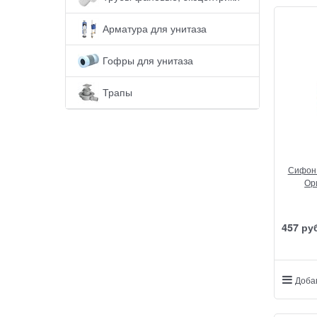
Арматура для унитаза
Гофры для унитаза
Трапы
Сифон 
Ори
457
 ру
Доба