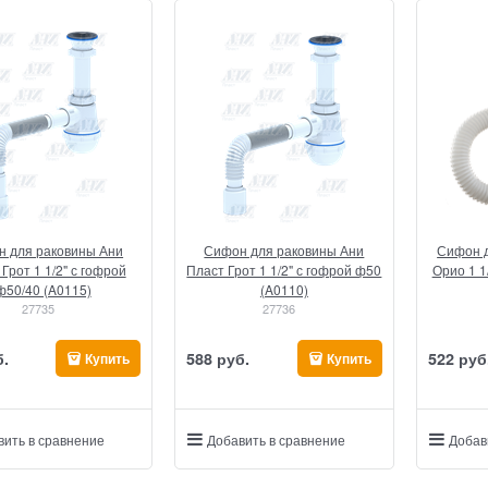
 для раковины Ани
Сифон для раковины Ани
Сифон д
Грот 1 1/2" с гофрой
Пласт Грот 1 1/2" с гофрой ф50
Орио 1 1/
ф50/40 (A0115)
(A0110)
27735
27736
б.
588
 руб.
522
 руб
Купить
Купить
вить в сравнение
Добавить в сравнение
Добав