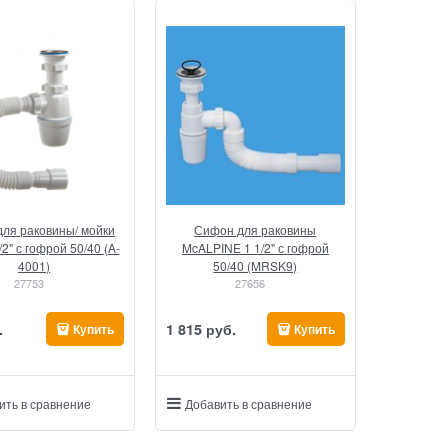
ля раковины/ мойки
Сифон для раковины
2" с гофрой 50/40 (A-
McALPINE 1 1/2" с гофрой
4001)
50/40 (MRSK9)
27753
27656
.
1 815
 руб.
Купить
Купить
ить в сравнение
Добавить в сравнение