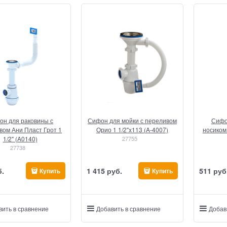
он для раковины с
Сифон для мойки с переливом
Сифо
вом Ани Пласт Грот 1
Орио 1 1/2"x113 (A-4007)
носиком 
1/2" (A0140)
27755
27738
б.
1 415
 руб.
511
 руб
Купить
Купить
вить в сравнение
Добавить в сравнение
Добав