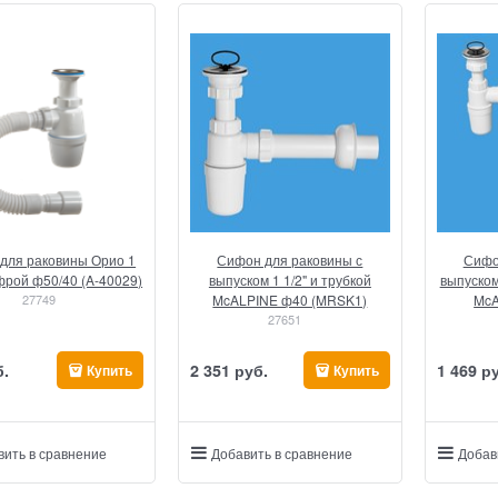
для раковины Орио 1
Сифон для раковины с
Сифо
офрой ф50/40 (A-40029)
выпуском 1 1/2" и трубкой
выпуском
27749
McALPINE ф40 (MRSK1)
McA
27651
б.
2 351
 руб.
1 469
 р
Купить
Купить
вить в сравнение
Добавить в сравнение
Добав