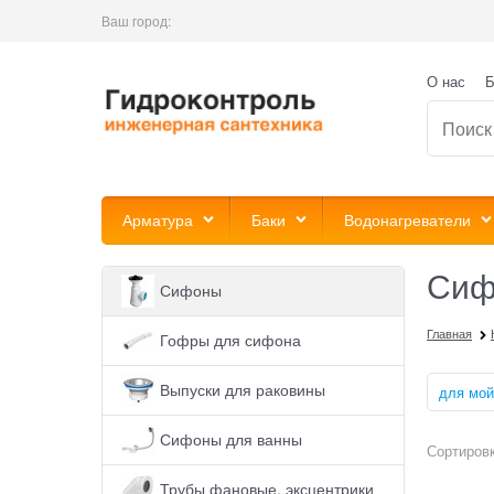
Ваш город:
О нас
Б
Арматура
Баки
Водонагреватели
Сиф
Сифоны
Главная
Гофры для сифона
Выпуски для раковины
для мой
Сифоны для ванны
Сортировк
Трубы фановые, эксцентрики