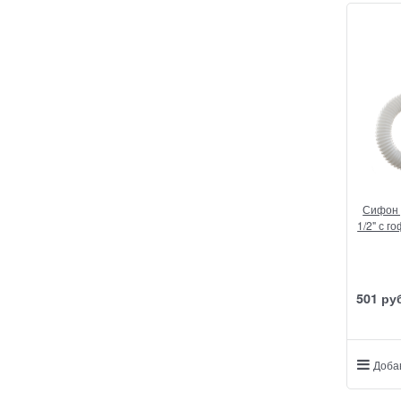
Сифон 
1/2" с г
501
 ру
Доба