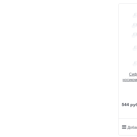
Сиф
носиком
544
 ру
Доба