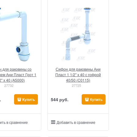
 для раковины со
Сифон для раковины Ани
ем Ани Пласт Грот 1
Пласт 1 1/2" x 40 с гофрой
2" x 40 (A5000)
40/50 (C0115)
27732
27725
.
544
 руб.
Купить
Купить
ить в сравнение
Добавить в сравнение