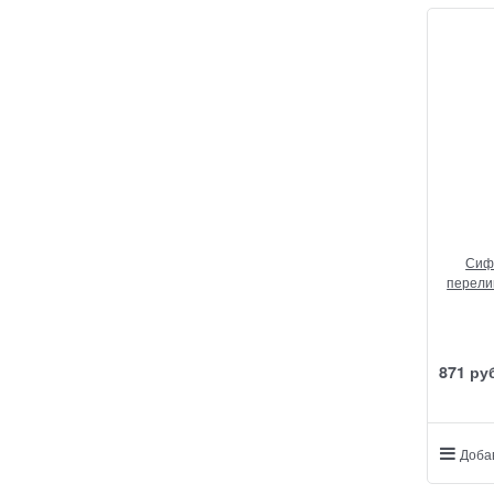
Сиф
перели
871
 ру
Доба