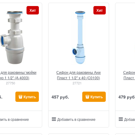
Хит
Хит
для раковины/ мойки
Сифон для раковины Ани
Сифон
о 1 1/2" (A-4003)
Пласт 1 1/2" x 40 (C0100)
Пласт 
27750
27721
б.
457
 руб.
479
 руб
Купить
Купить
вить в сравнение
Добавить в сравнение
Добав