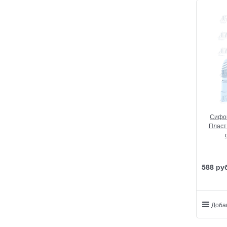
Сифон
Пласт 
588
 ру
Доба