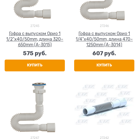
27245
27246
Гофра с выпуском Орио 1
Гофра с выпуском Орио 1
1/2"x40/50mm, длина 320–
1/4"x40/50mm, длина 470–
650mm (A-3015)
1250mm (A-3014)
575
 руб.
607
 руб.
КУПИТЬ
КУПИТЬ
27247
27242