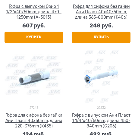
Гофра с выпуском Орио 1
Гофра для сифона без гайки
1/2"x40/50mm, длина 470–
Ани Пласт 40x40/50mm,
1250mm (A-3013)
длина 365-800mm (K406)
607
 руб.
248
 руб.
КУПИТЬ
КУПИТЬ
27243
27232
Гофра для сифона без гайки
Гофра с выпуском Ани Пласт
Ани Пласт 40x50mm, длина
1 1/4"x40/50mm, длина 450-
220-375mm (K435)
840mm (G206)
124
 руб.
422
 руб.