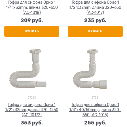
Гофра для сифона Орио 1
Гофра для сифона Орио 1
1/4"x32mm, длина 320–650
1/2"x32mm, длина 320–650
(AC-1018)
(AC-1017)
209
 руб.
235
 руб.
КУПИТЬ
КУПИТЬ
27250
27251
Гофра для сифона Орио 1
Гофра для сифона Орио 1
1/2"x32mm, длина 470–1250
1/4"x40/50mm, длина 320–
(AC-10172)
650 (AC-1015)
353
 руб.
255
 руб.