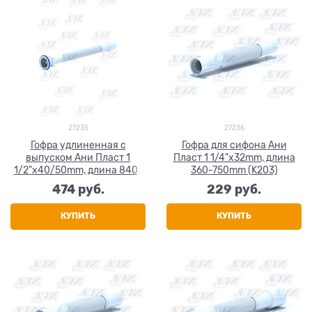
27235
27236
Гофра удлиненная с
Гофра для сифона Ани
выпуском Ани Пласт 1
Пласт 1 1/4"x32mm, длина
1/2"x40/50mm, длина 840-
360-750mm (K203)
1590mm (G116)
474
 руб.
229
 руб.
КУПИТЬ
КУПИТЬ