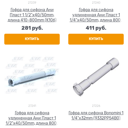
27239
27240
Гофра для сифона Ани
Гофра для сифона
Пласт 1 1/2"x40/50mm,
удлиненная Ани Пласт 1
длина 410-800mm (K106)
1/4"x40/50mm, длина 800-
1550mm (K216)
281
 руб.
411
 руб.
КУПИТЬ
КУПИТЬ
27241
27226
Гофра для сифона
Гофра для сифона Bonomini 1
удлиненная Ани Пласт 1
1/4"x32mm (9332PP54B0)
1/2"x40/50mm, длина 800-