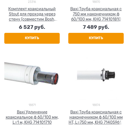
23316
18870
Комплект коаксиальный
Baxi Труба коаксиальная с
Stout для прохода через
750 мм наконечником ф
стену (совместим Bosh,
60/100 мм, KHG 714101810
Buderus) 60/100, 850 мм
6 527
 руб.
7 489
 руб.
КУПИТЬ
КУПИТЬ
18871
18874
Baxi Удлинение
Baxi Труба коаксиальная с
коаксиальное ф 60/100 мм,
наконечником ф 60/100 мм
L=1 м, KHG 714101710
HT, L=750 мм, KHG 714059613