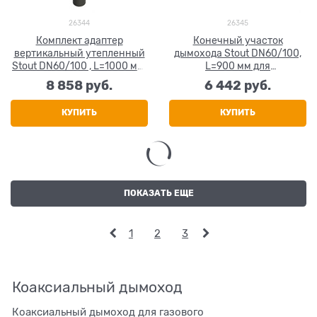
26344
26345
Комплект адаптер
Конечный участок
вертикальный утепленный
дымохода Stout DN60/100,
Stout DN60/100 , L=1000 мм,
L=900 мм для
фин.уч-ок. адаптер в
горизонт.прохода через
8 858
 руб.
6 442
 руб.
комплекте.
стену с оголовком из нерж.
стали
КУПИТЬ
КУПИТЬ
ПОКАЗАТЬ ЕЩЕ
1
2
3
Коаксиальный дымоход
Коаксиальный дымоход для газового