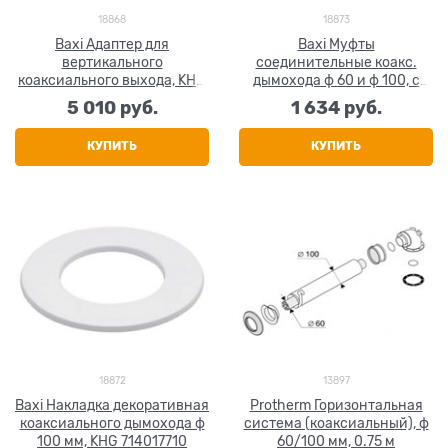
18868
18873
Baxi Адаптер для
Baxi Муфты
вертикального
соединительные коакс.
коаксиального выхода, KHG
дымохода ф 60 и ф 100, с
714101910
прокладкой, KHG 714023411
5 010
 руб.
1 634
 руб.
КУПИТЬ
КУПИТЬ
18872
13897
Baxi Накладка декоративная
Protherm Горизонтальная
коаксиального дымохода ф
система (коаксиальный), ф
100 мм, KHG 714017710
60/100 мм, 0.75 м