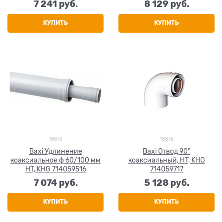
7 241
 руб.
8 129
 руб.
КУПИТЬ
КУПИТЬ
18875
18876
Baxi Удлинение
Baxi Отвод 90°
коаксиальное ф 60/100 мм
коаксиальный, HT, KHG
HT, KHG 714059516
714059717
7 074
 руб.
5 128
 руб.
КУПИТЬ
КУПИТЬ