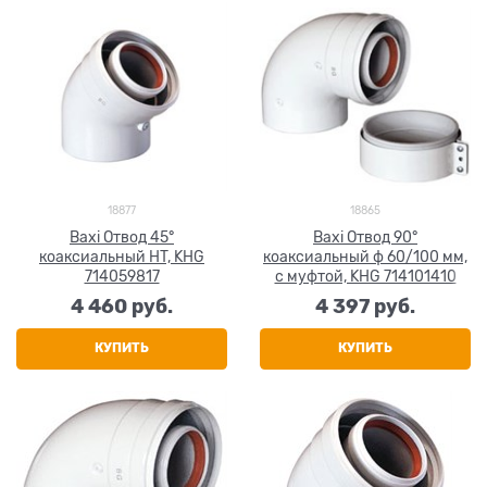
18877
18865
Baxi Отвод 45°
Baxi Отвод 90°
коаксиальный HT, KHG
коаксиальный ф 60/100 мм,
714059817
с муфтой, KHG 714101410
4 460
 руб.
4 397
 руб.
КУПИТЬ
КУПИТЬ