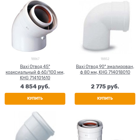
18867
18852
Baxi Отвод 45°
Baxi Отвод 90° эмалирован,
коаксиальный ф 60/100 мм,
ф 80 мм, KHG 714018010
KHG 714101610
4 854
 руб.
2 775
 руб.
КУПИТЬ
КУПИТЬ