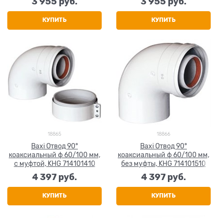
3 955
 руб.
3 955
 руб.
КУПИТЬ
КУПИТЬ
18865
18866
Baxi Отвод 90°
Baxi Отвод 90°
коаксиальный ф 60/100 мм,
коаксиальный ф 60/100 мм,
с муфтой, KHG 714101410
без муфты, KHG 714101510
4 397
 руб.
4 397
 руб.
КУПИТЬ
КУПИТЬ