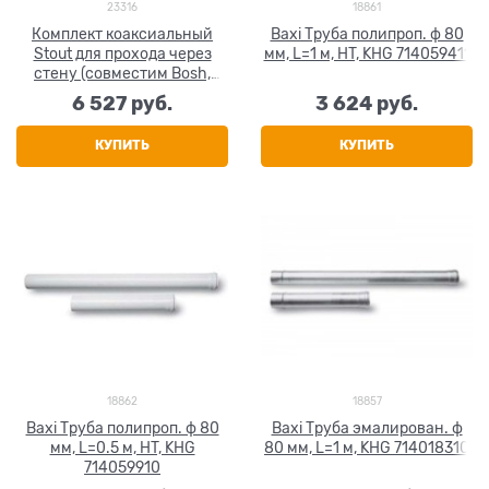
23316
18861
Комплект коаксиальный
Baxi Труба полипроп. ф 80
Stout для прохода через
мм, L=1 м, HT, KHG 714059411
стену (совместим Bosh,
Buderus) 60/100, 850 мм
6 527
 руб.
3 624
 руб.
КУПИТЬ
КУПИТЬ
18862
18857
Baxi Труба полипроп. ф 80
Baxi Труба эмалирован. ф
мм, L=0.5 м, HT, KHG
80 мм, L=1 м, KHG 714018310
714059910