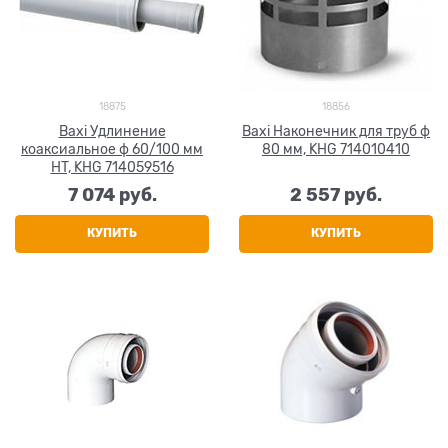
18875
18856
Baxi Удлинение
Baxi Наконечник для труб ф
коаксиальное ф 60/100 мм
80 мм, KHG 714010410
HT, KHG 714059516
7 074
 руб.
2 557
 руб.
КУПИТЬ
КУПИТЬ