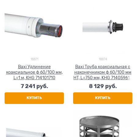
18871
18874
Baxi Удлинение
Baxi Труба коаксиальная с
коаксиальное ф 60/100 мм,
наконечником ф 60/100 мм
L=1 м, KHG 714101710
HT, L=750 мм, KHG 714059613
7 241
 руб.
8 129
 руб.
КУПИТЬ
КУПИТЬ