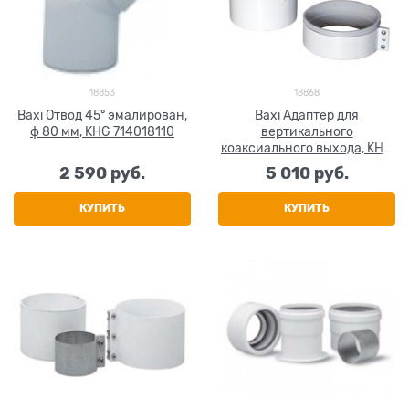
18853
18868
Baxi Отвод 45° эмалирован,
Baxi Адаптер для
ф 80 мм, KHG 714018110
вертикального
коаксиального выхода, KHG
714101910
2 590
 руб.
5 010
 руб.
КУПИТЬ
КУПИТЬ