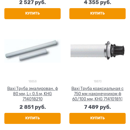
2 527
 руб.
4 355
 руб.
КУПИТЬ
КУПИТЬ
18858
18870
Baxi Труба эмалирован. ф
Baxi Труба коаксиальная с
80 мм, L= 0.5 м, KHG
750 мм наконечником ф
714018210
60/100 мм, KHG 714101810
2 851
 руб.
7 489
 руб.
КУПИТЬ
КУПИТЬ