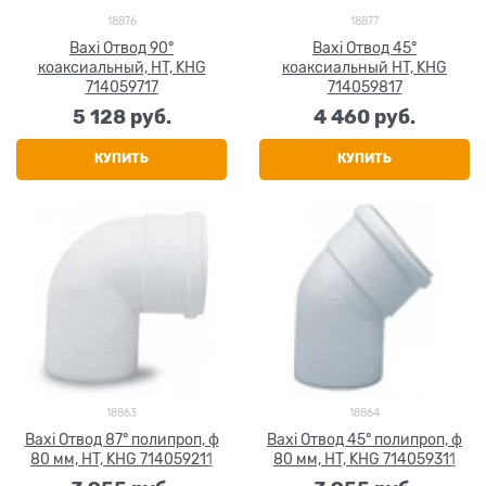
18876
18877
Baxi Отвод 90°
Baxi Отвод 45°
коаксиальный, HT, KHG
коаксиальный HT, KHG
714059717
714059817
5 128
 руб.
4 460
 руб.
КУПИТЬ
КУПИТЬ
18863
18864
Baxi Отвод 87° полипроп, ф
Baxi Отвод 45° полипроп, ф
80 мм, HT, KHG 714059211
80 мм, HT, KHG 714059311