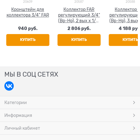
20609
20587
20588
Кронштейн для
Коллектор FAR
Коллектор 
коллектора 3/4" FAR
регулирующий 3/4"
регулирующий
(Вр-Нр), 2 вых x 1/2"
(Вр-Нр), 3 вых 
НР, под евроконус
НР, под евро
940
 руб.
2 806
 руб.
4 188
 руб
КУПИТЬ
КУПИТЬ
КУПИТЬ
МЫ В СОЦ СЕТЯХ
Категории
Информация
Личный кабинет