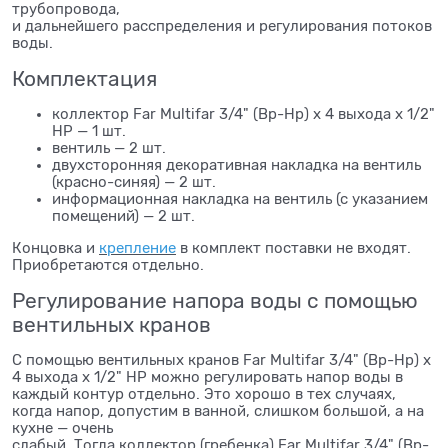
трубопровода,
и дальнейшего расспределения и регулирования потоков
воды.
Комплектация
коллектор Far Multifar 3/4" (Вр-Нр) х 4 выхода х 1/2"
НР — 1 шт.
вентиль — 2 шт.
двухсторонняя декоративная накладка на вентиль
(красно-синяя) — 2 шт.
информационная накладка на вентиль (с указанием
помещений) — 2 шт.
Концовка и
крепление
в комплект поставки не входят.
Приобретаются отдельно.
Регулирование напора воды с помощью
вентильных кранов
С помощью вентильных кранов Far Multifar 3/4" (Вр-Нр) х
4 выхода х 1/2" НР можно регулировать напор воды в
каждый контур отдельно. Это хорошо в тех случаях,
когда напор, допустим в ванной, слишком большой, а на
кухне — очень
слабый. Тогда коллектор (гребенка) Far Multifar 3/4" (Вр-