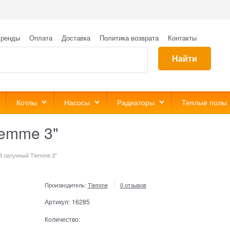
ренды
Оплата
Доставка
Политика возврата
Контакты
Найти
Котлы
Насосы
Радиаторы
Теплые полы
iemme 3"
В латунный Tiemme 3"
Производитель:
Tiemme
0 отзывов
Артикул:
16285
Количество: