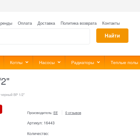
ренды
Оплата
Доставка
Политика возврата
Контакты
Найти
Котлы
Насосы
Радиаторы
Теплые полы
/2"
 черный ВР 1/2"
Производитель:
EE
0 отзывов
Артикул:
16443
Количество: