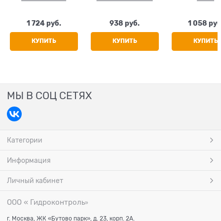
(стекловолокно)
(стекловолокно)
(стекловоло
63x10.5
63x8.6
PN20 63x8
1 724
 руб.
938
 руб.
1 058
 руб
КУПИТЬ
КУПИТЬ
КУПИТЬ
МЫ В СОЦ СЕТЯХ
Категории
Информация
Личный кабинет
ООО « Гидроконтроль
»
г. Москва, ЖК «Бутово парк», д. 23, корп. 2А.