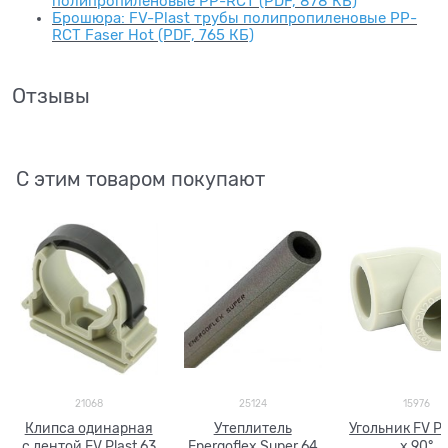
полипропиленовые PP-RCT (PDF, 878 КБ)
Брошюра: FV-Plast трубы полипропиленовые PP-
RCT Faser Hot (PDF, 765 КБ)
Отзывы
С этим товаром покупают
21068
25124
15976
Клипса одинарная
Утеплитель
Угольник FV Pl
с лентой FV Plast 63
Energoflex Super 64
х 90°