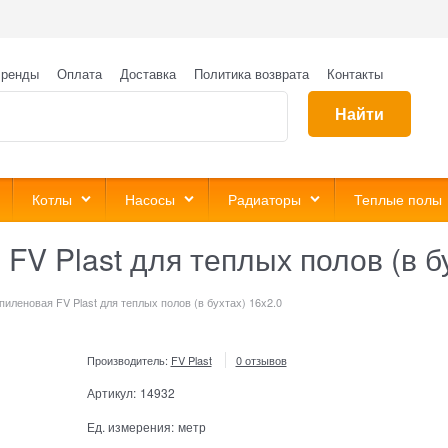
ренды
Оплата
Доставка
Политика возврата
Контакты
Найти
Котлы
Насосы
Радиаторы
Теплые полы
FV Plast для теплых полов (в бу
иленовая FV Plast для теплых полов (в бухтах) 16x2.0
Производитель:
FV Plast
0 отзывов
Артикул:
14932
Ед. измерения:
метр