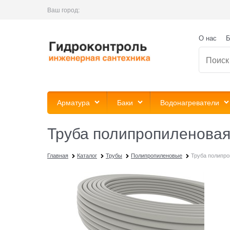
Ваш город:
О нас
Б
Арматура
Баки
Водонагреватели
Труба полипропиленовая 
Главная
Каталог
Трубы
Полипропиленовые
Труба полипроп