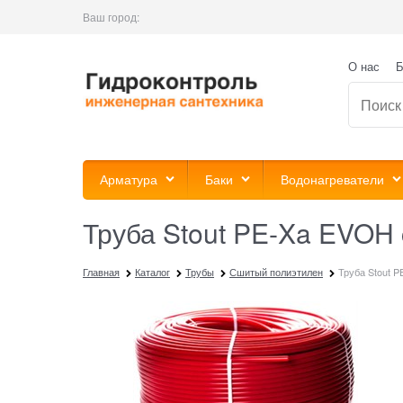
Ваш город:
О нас
Б
Арматура
Баки
Водонагреватели
Труба Stout PE-Xa EVOH 
Главная
Каталог
Трубы
Сшитый полиэтилен
Труба Stout PE