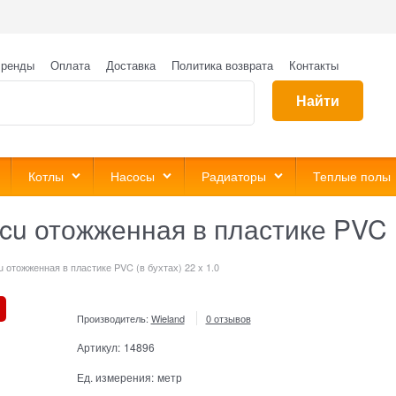
ренды
Оплата
Доставка
Политика возврата
Контакты
Найти
Котлы
Насосы
Радиаторы
Теплые полы
u отожженная в пластике PVC (в
 отожженная в пластике PVC (в бухтах) 22 x 1.0
Производитель:
Wieland
0 отзывов
Артикул:
14896
Ед. измерения:
метр