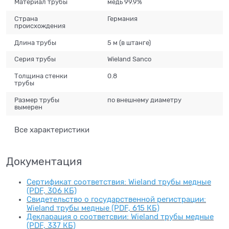
Материал трубы
медь 99.9%
Страна
Германия
происхождения
Длина трубы
5 м (в штанге)
Серия трубы
Wieland Sanco
Толщина стенки
0.8
трубы
Размер трубы
по внешнему диаметру
вымерен
Все характеристики
Документация
Сертификат соответствия: Wieland трубы медные
(PDF, 306 КБ)
Свидетельство о государственной регистрации:
Wieland трубы медные (PDF, 615 КБ)
Декларация о соответсвии: Wieland трубы медные
(PDF, 337 КБ)