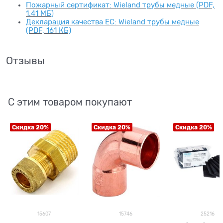
Пожарный сертификат: Wieland трубы медные (PDF,
1.41 МБ)
Декларация качества ЕС: Wieland трубы медные
(PDF, 161 КБ)
Отзывы
С этим товаром покупают
Скидка 20%
Скидка 20%
Скидка 20%
15607
15746
25216