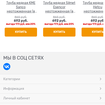
Труба медная KME
Труба медная Silmet
Труба медна
Sanco
Esencor
Hetcu
неотожженная (в
неотожженная (в
неотожженна
штанге 5 м) 22 x 1.0
штанге 5 м) 22 x 1.0
штанге 5 м) 22
865
 руб.
865
 руб.
865
 руб.
692
 руб.
692
 руб.
692
 руб.
выгода
173 руб.
или
20%
выгода
173 руб.
или
20%
выгода
173 руб.
и
КУПИТЬ
КУПИТЬ
КУПИТЬ
МЫ В СОЦ СЕТЯХ
Категории
Информация
Личный кабинет