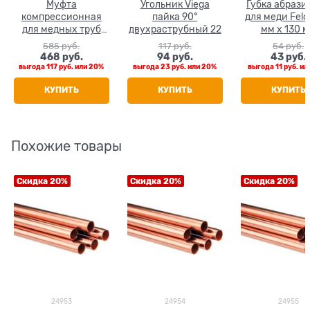
Муфта
Угольник Viega
Губка абрази
компрессионная
пайка 90°
для меди Feld
для медных труб
двухраструбный 22
мм х 130 
Tiemme НР 22 х 3/4"
585
 руб.
117
 руб.
54
 руб.
468
 руб.
94
 руб.
43
 руб.
выгода
117 руб.
или
20%
выгода
23 руб.
или
20%
выгода
11 руб.
ил
КУПИТЬ
КУПИТЬ
КУПИТЬ
Похожие товары
Скидка 20%
Скидка 20%
Скидка 20%
24953
24954
24955