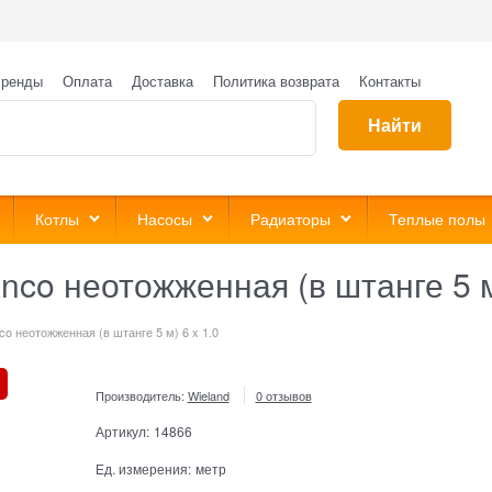
ренды
Оплата
Доставка
Политика возврата
Контакты
Найти
Котлы
Насосы
Радиаторы
Теплые полы
nco неотожженная (в штанге 5 м)
o неотожженная (в штанге 5 м) 6 x 1.0
Производитель:
Wieland
0 отзывов
Артикул:
14866
Ед. измерения:
метр