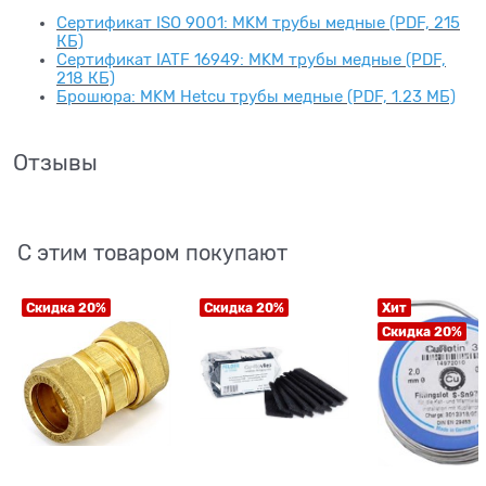
Сертификат ISO 9001: MKM трубы медные (PDF, 215
КБ)
Сертификат IATF 16949: MKM трубы медные (PDF,
218 КБ)
Брошюра: MKM Hetcu трубы медные (PDF, 1.23 МБ)
Отзывы
С этим товаром покупают
Скидка 20%
Скидка 20%
Хит
Скидка 20%