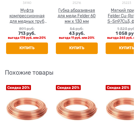
34140
25216
25223
Муфта
Губка абразивная
Мягкий при
компрессионная
для меди Felder 60
Felder Cu-Rot
для медных труб
мм х 130 мм
S-Sn97Cu3, ф 
Tiemme 6 x 6
100 гр.
891
 руб.
54
 руб.
1 323
 руб.
713
 руб.
43
 руб.
1 058
 руб
выгода
178 руб.
или
20%
выгода
11 руб.
или
20%
выгода
265 руб.
и
КУПИТЬ
КУПИТЬ
КУПИТЬ
Похожие товары
Скидка 20%
Скидка 20%
Скидка 20%