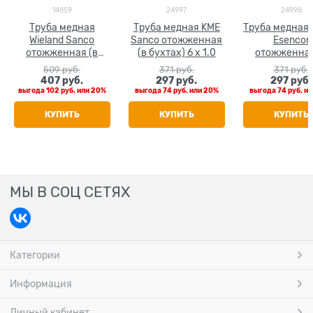
14859
24997
24998
Труба медная
Труба медная KME
Труба медная 
Wieland Sanco
Sanco отожженная
Esencor
отожженная (в
(в бухтах) 6 x 1.0
отожженная
бухтах) 6 x 1.0
бухтах) 6 x 
509
 руб.
371
 руб.
371
 руб.
407
 руб.
297
 руб.
297
 руб.
выгода
102 руб.
или
20%
выгода
74 руб.
или
20%
выгода
74 руб.
ил
КУПИТЬ
КУПИТЬ
КУПИТЬ
МЫ В СОЦ СЕТЯХ
Категории
Информация
Личный кабинет