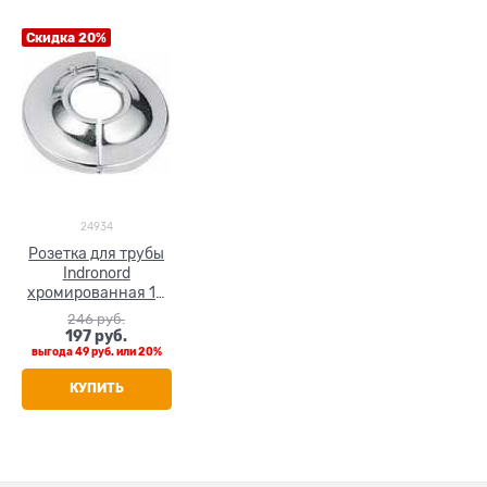
Скидка 20%
24934
Розетка для трубы
Indronord
хромированная 10
мм - 55 мм
246
 руб.
197
 руб.
выгода
49 руб.
или
20%
КУПИТЬ