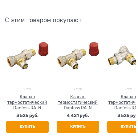
С этим товаром покупают
27119
27120
27121
Клапан
Клапан
Клапан
термостатический
термостатический
термостатич
Danfoss RA-N
Danfoss RA-N
Danfoss RA
прямой для
прямой для
угловой д
3 526
 руб.
4 421
 руб.
3 526
 руб
двухтрубной
двухтрубной
двухтрубн
системы 1/2"
системы 3/4"
системы 1/
КУПИТЬ
КУПИТЬ
КУПИТЬ