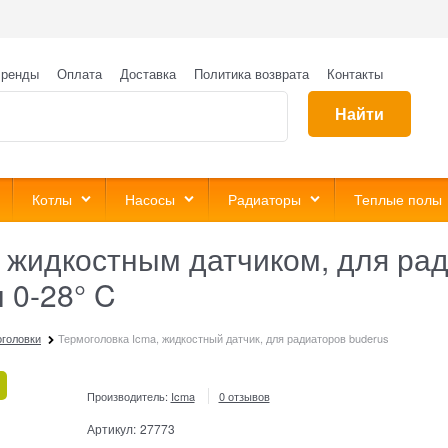
ренды
Оплата
Доставка
Политика возврата
Контакты
Найти
Котлы
Насосы
Радиаторы
Теплые полы
 жидкостным датчиком, для рад
 0-28° C
головки
Термоголовка Icma, жидкостный датчик, для радиаторов buderus
Производитель:
Icma
0 отзывов
Артикул:
27773