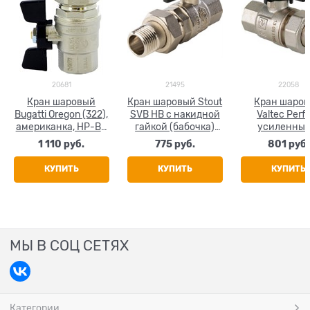
20681
21495
22058
Кран шаровый
Кран шаровый Stout
Кран шаро
Bugatti Oregon (322),
SVB НВ с накидной
Valtec Perf
американка, НР-ВР
гайкой (бабочка)
усиленный
(бабочка) 1/2"
1/2"
полусгоном
1 110
 руб.
775
 руб.
801
 руб.
(бабочка) 1
КУПИТЬ
КУПИТЬ
КУПИТЬ
МЫ В СОЦ СЕТЯХ
Категории