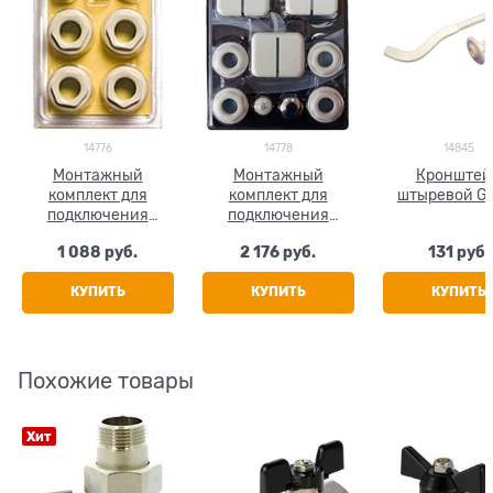
14776
14778
14845
Монтажный
Монтажный
Кронштей
комплект для
комплект для
штыревой Gl
подключения
подключения
радиатора Global,
радиатора Sira RS,
1 088
 руб.
2 176
 руб.
131
 руб.
размер 1/2"
размер 1/2"
КУПИТЬ
КУПИТЬ
КУПИТЬ
Похожие товары
Хит