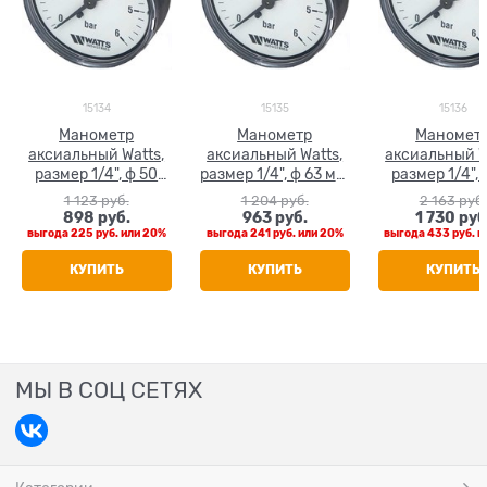
15134
15135
15136
Манометр
Манометр
Маномет
аксиальный Watts,
аксиальный Watts,
аксиальный W
размер 1/4", ф 50
размер 1/4", ф 63 мм,
размер 1/4", 
мм, 0-6 бар
0-6 бар
мм, 0-6 б
1 123
 руб.
1 204
 руб.
2 163
 руб.
898
 руб.
963
 руб.
1 730
 руб
выгода
225 руб.
или
20%
выгода
241 руб.
или
20%
выгода
433 руб.
и
КУПИТЬ
КУПИТЬ
КУПИТЬ
МЫ В СОЦ СЕТЯХ