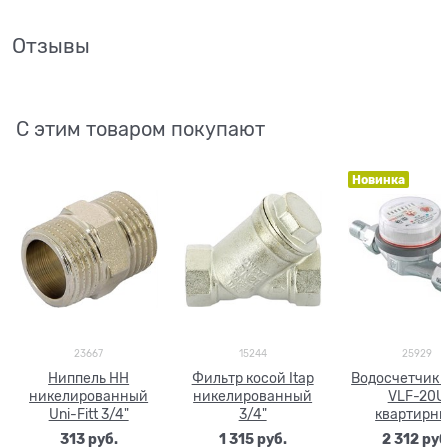
Отзывы
С этим товаром покупают
Новинка
23667
15244
25929
Ниппель НН
Фильтр косой Itap
Водосчетчик V
никелированный
никелированный
VLF-20U
Uni-Fitt 3/4"
3/4"
квартирн
универсаль
313
 руб.
1 315
 руб.
2 312
 руб