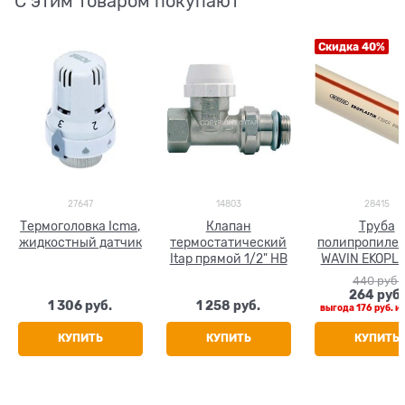
С этим товаром покупают
Скидка 40%
27647
14803
28415
Термоголовка Icma,
Клапан
Труба
жидкостный датчик
термостатический
полипропиле
Itap прямой 1/2" НВ
WAVIN EKOPLA
Fiber Basalt P
440
 руб.
(базальтов
264
 руб.
1 306
 руб.
1 258
 руб.
волокно) 20
выгода
176 руб.
и
КУПИТЬ
КУПИТЬ
КУПИТЬ