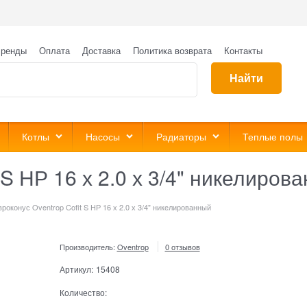
ренды
Оплата
Доставка
Политика возврата
Контакты
Найти
Котлы
Насосы
Радиаторы
Теплые полы
 S НР 16 х 2.0 х 3/4" никелиров
вроконус Oventrop Cofit S НР 16 х 2.0 х 3/4" никелированный
Производитель:
Oventrop
0 отзывов
Артикул:
15408
Количество: