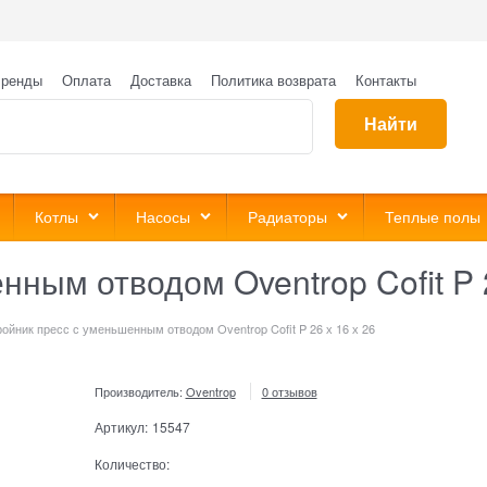
ренды
Оплата
Доставка
Политика возврата
Контакты
Найти
Котлы
Насосы
Радиаторы
Теплые полы
ным отводом Oventrop Cofit P 2
ройник пресс с уменьшенным отводом Oventrop Cofit P 26 х 16 х 26
Производитель:
Oventrop
0 отзывов
Артикул:
15547
Количество: