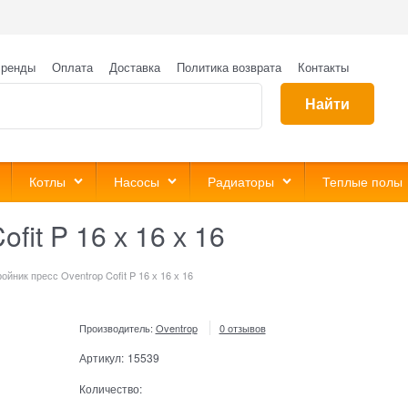
ренды
Оплата
Доставка
Политика возврата
Контакты
Найти
Котлы
Насосы
Радиаторы
Теплые полы
fit P 16 х 16 х 16
ройник пресс Oventrop Cofit P 16 х 16 х 16
Производитель:
Oventrop
0 отзывов
Артикул:
15539
Количество: