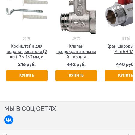
29175
29177
15336
Кронштейн для
Клапан
Кран шаровый
водонагревателя (2
предохранительны
Mini ВН 1/
шт), 9 х 130 мм, с
й Itap для
дюбелями
водонагревателя, с
216
 руб.
442
 руб.
440
 руб
обратным клапаном
и ручным спуском,
КУПИТЬ
КУПИТЬ
КУПИТЬ
1/2"
МЫ В СОЦ СЕТЯХ