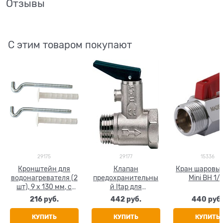
Отзывы
С этим товаром покупают
29175
29177
15336
Кронштейн для
Клапан
Кран шаровый
водонагревателя (2
предохранительны
Mini ВН 1/
шт), 9 х 130 мм, с
й Itap для
дюбелями
водонагревателя, с
216
 руб.
442
 руб.
440
 руб
обратным клапаном
и ручным спуском,
КУПИТЬ
КУПИТЬ
КУПИТЬ
1/2"