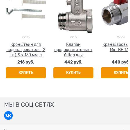
29175
29177
15336
Кронштейн для
Клапан
Кран шаровый
водонагревателя (2
предохранительны
Mini ВН 1/
шт), 9 х 130 мм, с
й Itap для
дюбелями
водонагревателя, с
216
 руб.
442
 руб.
440
 руб
обратным клапаном
и ручным спуском,
КУПИТЬ
КУПИТЬ
КУПИТЬ
1/2"
МЫ В СОЦ СЕТЯХ