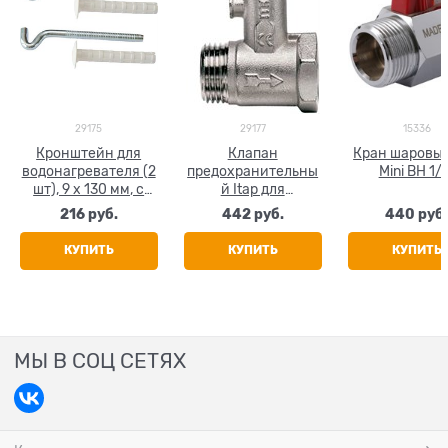
29175
29177
15336
Кронштейн для
Клапан
Кран шаровый
водонагревателя (2
предохранительны
Mini ВН 1/
шт), 9 х 130 мм, с
й Itap для
дюбелями
водонагревателя, с
216
 руб.
442
 руб.
440
 руб
обратным клапаном
и ручным спуском,
КУПИТЬ
КУПИТЬ
КУПИТЬ
1/2"
МЫ В СОЦ СЕТЯХ