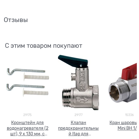
Отзывы
С этим товаром покупают
29175
29177
15336
Кронштейн для
Клапан
Кран шаровый
водонагревателя (2
предохранительны
Mini ВН 1/
шт), 9 х 130 мм, с
й Itap для