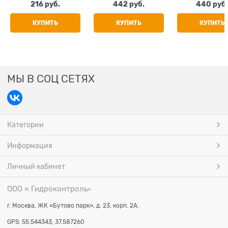
дюбелями
водонагревателя, с
216
 руб.
442
 руб.
440
 руб
обратным клапаном
и ручным спуском,
КУПИТЬ
КУПИТЬ
КУПИТЬ
1/2"
МЫ В СОЦ СЕТЯХ
Категории
Информация
Личный кабинет
ООО « Гидроконтроль
»
г. Москва, ЖК «Бутово парк», д. 23, корп. 2А.
GPS: 55.544343, 37.587260