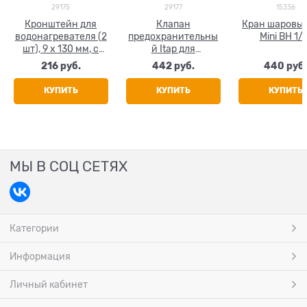
29175
29177
15336
Кронштейн для
Клапан
Кран шаровый
водонагревателя (2
предохранительны
Mini ВН 1/
шт), 9 х 130 мм, с
й Itap для
дюбелями
водонагревателя, с
216
 руб.
442
 руб.
440
 руб
обратным клапаном
и ручным спуском,
КУПИТЬ
КУПИТЬ
КУПИТЬ
1/2"
МЫ В СОЦ СЕТЯХ
Категории
Информация
Личный кабинет